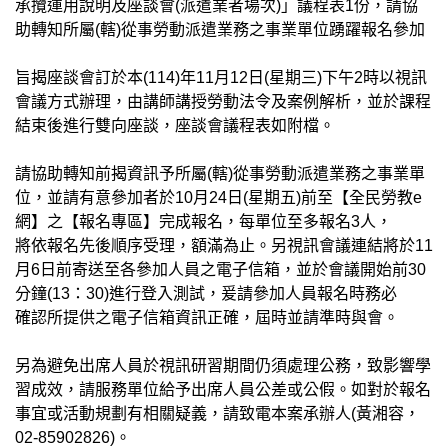
承攬運用說明及座談會(派遣業者場次)」議程表1份，請協
助轉知所屬(轄)從事勞動派遣業務之事業單位踴躍報名參加
旨揭座談會訂於本(114)年11月12日(星期三)下午2時以視訊
會議方式辦理，由講師講授勞動法令及案例解析，並於課程
結束後進行雙向座談，座談會議程表如附檔。
請協助轉知前揭資訊予所屬(轄)從事勞動派遣業務之事業單
位，並請有意參加者於10月24日(星期五)前至【全民勞教e
網】之【報名專區】完成報名，每單位至多報名3人，
將依報名先後順序受理，額滿為止。另視訊會議連結將於11
月6日前寄送至各參加人員之電子信箱，並於會議開始前30
分鐘(13：30)進行登入測試，爰請參加人員報名時務必
確認所提供之電子信箱資訊正確，屆時並請準時與會。
另為避免出席人員於視訊研習期間仍須處理公務，致影響學
習成效，請服務單位給予出席人員公差或公假。如對於報名
事宜或活動規劃有相關疑義，請致電本案承辦人(黃湘容，
02-85902826)。