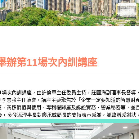
舉辦第11場次內訓講座
第11場次內訓講座，由許倫華主任委員主持，莊國海副理事長督
室李志強主任蒞會，講座主要聚焦於「企業一定要知道的智慧財
權、商標價值與使用、專利權歸屬及訴訟實務、營業秘密等，並
後，吳發添理事長對廖承威局長的支持表示感謝，並致贈感謝狀